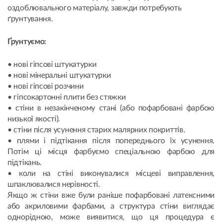
оздоблювального матеріалу, завжди потребують
ґрунтування.
Ґрунтуємо:
• нові гіпсові штукатурки
• нові мінеральні штукатурки
• нові гіпсові розчини
• гіпсокартонні плити без стяжки
• стіни в незакінченому стані (або пофарбовані фарбою
низької якості).
• стіни після усунення старих малярних покриттів.
• плями і підтікання після попереднього їх усунення.
Потім ці місця фарбуємо спеціальною фарбою для
підтікань.
• коли на стіні виконувалися місцеві виправлення,
шпаклювалися нерівності.
Якщо ж стіни вже були раніше пофарбовані латексними
або акриловими фарбами, а структура стіни виглядає
однорідною, може виявитися, що ця процедура є