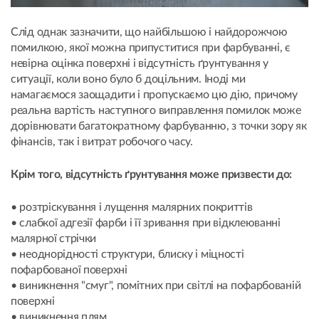
Слід однак зазначити, що найбільшою і найдорожчою
помилкою, якої можна припуститися при фарбуванні, є
невірна оцінка поверхні і відсутність ґрунтування у
ситуації, коли воно було б доцільним. Іноді ми
намагаємося заощадити і пропускаємо цю дію, причому
реальна вартість наступного виправлення помилок може
дорівнювати багатократному фарбуванню, з точки зору як
фінансів, так і витрат робочого часу.
Крім того, відсутність ґрунтування може призвести до:
• розтріскування і лущення малярних покриттів
• слабкої адгезії фарби і її зривання при відклеюванні
малярної стрічки
• неоднорідності структури, блиску і міцності
пофарбованої поверхні
• виникнення "смуг", помітних при світлі на пофарбованій
поверхні
• виникнення плям