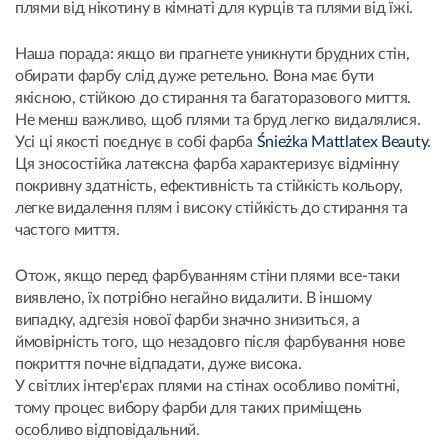
плями від нікотину в кімнаті для курців та плями від їжі.
Наша порада: якщо ви прагнете уникнути брудних стін,
обирати фарбу слід дуже ретельно. Вона має бути
якісною, стійкою до стирання та багаторазового миття.
Не менш важливо, щоб плями та бруд легко видалялися.
Усі ці якості поєднує в собі фарба
Śnieżka Mattlatex Beauty
.
Ця зносостійка латексна фарба характеризує відмінну
покривну здатність, ефективність та стійкість кольору,
легке видалення плям і високу стійкість до стирання та
частого миття.
Отож, якщо перед фарбуванням стіни плями все-таки
виявлено, їх потрібно негайно видалити. В іншому
випадку, адгезія нової фарби значно знизиться, а
ймовірність того, що незадовго після фарбування нове
покриття почне відпадати, дуже висока.
У світлих інтер'єрах плями на стінах особливо помітні,
тому процес вибору фарби для таких приміщень
особливо відповідальний.