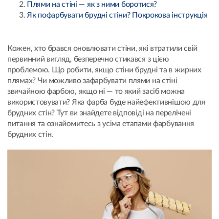
Плями на стіні — як з ними боротися?
Як пофарбувати брудні стіни? Покрокова інструкція
Кожен, хто брався оновлювати стіни, які втратили свій
первинний вигляд, безперечно стикався з цією
проблемою. Що робити, якщо стіни брудні та в жирних
плямах? Чи можливо зафарбувати плями на стіні
звичайною фарбою, якщо ні — то який засіб можна
використовувати? Яка фарба буде найефективнішою для
брудних стін? Тут ви знайдете відповіді на перелічені
питання та ознайомитесь з усіма етапами фарбування
брудних стін.