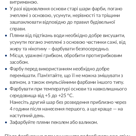
витриманою.
У разі відновлення основи старі шари фарби, погано
зчеплені з основою, усунути, нерівності та тріщини
зашпаклювати відповідно до правил будівельної
справи.
Плями від підтікань води необхідно добре висушити,
усунути погано зчеплені з основою частинки сажі, від
жиру та нікотину – фарбувати безпосередньо.
Місця, уражені грибком, обробити протигрибковим
засобом.
Фарбу перед використанням необхідно добре
перемішати. Пам'ятайте, що її не можна змішувати з
вапном, а також емульсійними фарбами іншого типу.
Фарбувати при температурі основи та навколишнього
середовища від +5 до +25 °С.
Нанесіть другий шар без розведення приблизно через
4 години після нанесення першого, а ще краще — на
наступний день.
Зафарбуйте плями пензлем або валиком.