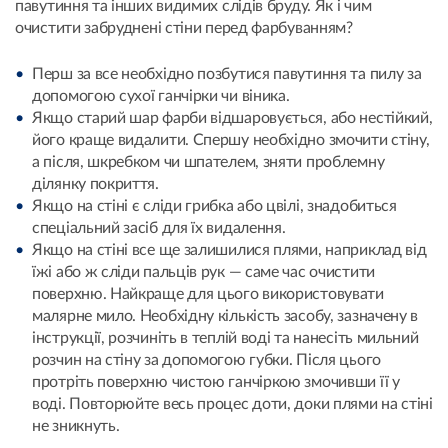
павутиння та інших видимих слідів бруду. Як і чим
очистити забруднені стіни перед фарбуванням?
Перш за все необхідно позбутися павутиння та пилу за
допомогою сухої ганчірки чи віника.
Якщо старий шар фарби відшаровується, або нестійкий,
його краще видалити. Спершу необхідно змочити стіну,
а після, шкребком чи шпателем, зняти проблемну
ділянку покриття.
Якщо на стіні є сліди грибка або цвілі, знадобиться
спеціальний засіб для їх видалення.
Якщо на стіні все ще залишилися плями, наприклад від
їжі або ж сліди пальців рук — саме час очистити
поверхню. Найкраще для цього використовувати
малярне мило. Необхідну кількість засобу, зазначену в
інструкції, розчиніть в теплій воді та нанесіть мильний
розчин на стіну за допомогою губки. Після цього
протріть поверхню чистою ганчіркою змочивши її у
воді. Повторюйте весь процес доти, доки плями на стіні
не зникнуть.