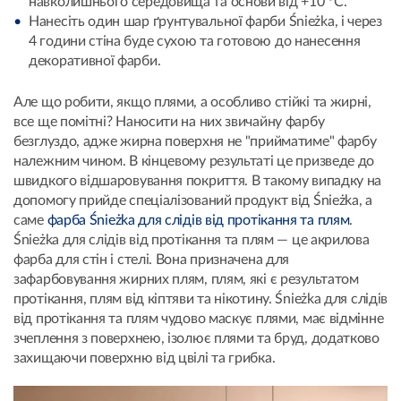
навколишнього середовища та основи від +10 °C.
Нанесіть один шар ґрунтувальної фарби Śnieżka, і через
4 години стіна буде сухою та готовою до нанесення
декоративної фарби.
Але що робити, якщо плями, а особливо стійкі та жирні,
все ще помітні? Наносити на них звичайну фарбу
безглуздо, адже жирна поверхня не "прийматиме" фарбу
належним чином. В кінцевому результаті це призведе до
швидкого відшаровування покриття. В такому випадку на
допомогу прийде спеціалізований продукт від Śnieżka, а
саме
фарба Śnieżka для слідів від протікання та плям
.
Śnieżka для слідів від протікання та плям — це акрилова
фарба для стін і стелі. Вона призначена для
зафарбовування жирних плям, плям, які є результатом
протікання, плям від кіптяви та нікотину. Śnieżka для слідів
від протікання та плям чудово маскує плями, має відмінне
зчеплення з поверхнею, ізолює плями та бруд, додатково
захищаючи поверхню від цвілі та грибка.