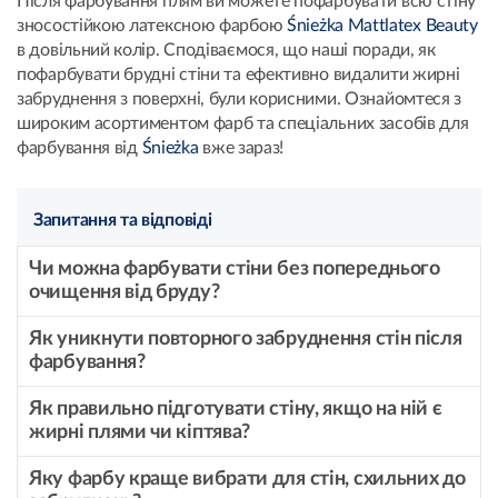
Після фарбування плям ви можете пофарбувати всю стіну
зносостійкою латексною фарбою
Śnieżka Mattlatex Beauty
в довільний колір. Сподіваємося, що наші поради, як
пофарбувати брудні стіни та ефективно видалити жирні
забруднення з поверхні, були корисними. Ознайомтеся з
широким асортиментом фарб та спеціальних засобів для
фарбування від
Śnieżka
вже зараз!
Запитання та відповіді
Чи можна фарбувати стіни без попереднього
очищення від бруду?
Як уникнути повторного забруднення стін після
фарбування?
Як правильно підготувати стіну, якщо на ній є
жирні плями чи кіптява?
Яку фарбу краще вибрати для стін, схильних до