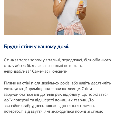
Брудні стіни у вашому домі.
Стіна за телевізором у вітальні, передпокої, біля обіднього
столу або ж біля ліжка в спальні потерта та
неприваблива? Саме час її оновити!
Плями на стіні після декількох років, або навіть десятиліть
експлуатації приміщення — звичне явище. Стіни
забруднюються від дотиків рук, від одягу, що торкається
до їх поверхні та від шерсті домашніх тварин. До
звичайних забруднень також відносяться плями та
потертості від взуття, яке знаходиться поряд зі стіною,