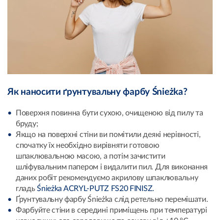
Як наносити ґрунтувальну фарбу Śnieżka?
Поверхня повинна бути сухою, очищеною від пилу та
бруду;
Якщо на поверхні стіни ви помітили деякі нерівності,
спочатку їх необхідно вирівняти готовою
шпаклювальною масою, а потім зачистити
шліфувальним папером і видалити пил. Для виконання
даних робіт рекомендуємо акрилову шпаклювальну
гладь
Śnieżka ACRYL-PUTZ FS20 FINISZ.
Ґрунтувальну фарбу Śnieżka слід ретельно перемішати.
Фарбуйте стіни в середині приміщень при температурі