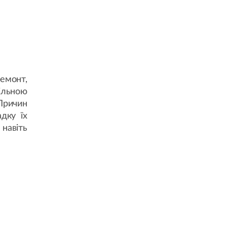
емонт,
ільною
 Причин
дку їх
навіть