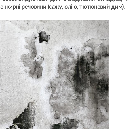
бо жирні речовини (сажу, олію, тютюновий дим).