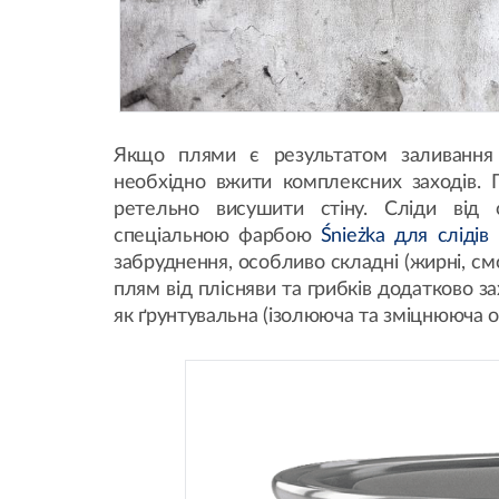
Якщо плями є результатом заливання 
необхідно вжити комплексних заходів. 
ретельно висушити стіну. Сліди від 
спеціальною фарбою
Śnieżka для слідів
забруднення, особливо складні (жирні, смо
плям від плісняви та грибків додатково з
як ґрунтувальна (ізолююча та зміцнююча о