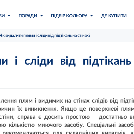
БИ
ПОРАДИ
ПІДБІР КОЛЬОРУ
ДЕ КУПИТИ
Як видалити плями і сліди від підтікань на стінах?
 і сліди від підтікань
ння плям і видимих на стінах слідів від підті
ричин їх виникнення. Якщо це поверхневі плям
 стіни, справа є досить простою – достатньо 
 кількістю миючого засобу. Спеціальні засо
) рекомендуються для складніших випадків, 