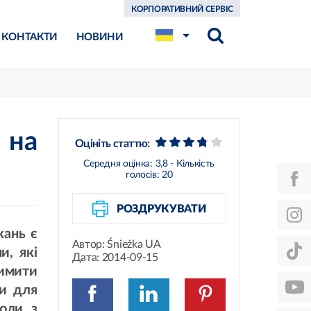
КОРПОРАТИВНИЙ СЕРВІС
КОНТАКТИ
НОВИНИ
 на
Оцініть статтю:
Середня оцінка:
3,8
- Кількість
голосів:
20
РОЗДРУКУВАТИ
кань є
Автор:
Śnieżka UA
и, які
Дата:
2014-09-15
вимити
би для
коли з