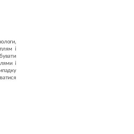
ологи,
плям і
бувати
лями і
випадку
уватися