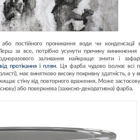
або постійного проникання води чи конденсації в
Перш за все, потрібно усунути причину виникнення 
одноразового заливання найкраще змити і зафар
 від протікання і плям
. Ця фарба чудово ізолює всі п
листі), має винятково високу покривну здатність, а у 
ахищає стіну від повторного враження. Може застосов
снову) або поверхнева (захисно-декоративна) фарба.