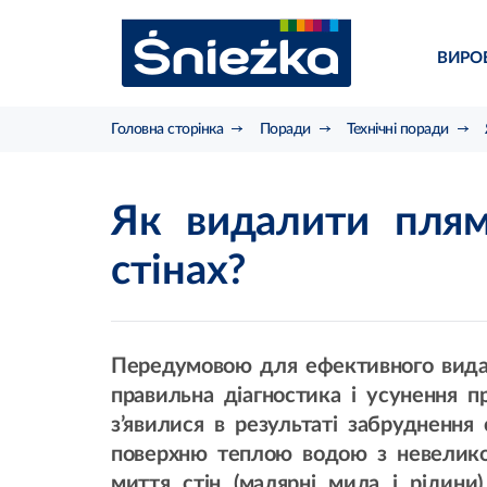
ВИРО
Головна сторінка
Поради
Технічні поради
Як видалити плями
стінах?
Передумовою для ефективного видале
правильна діагностика і усунення п
з’явилися в результаті забруднення
поверхню теплою водою з невеликою
миття стін (малярні мила і рідини