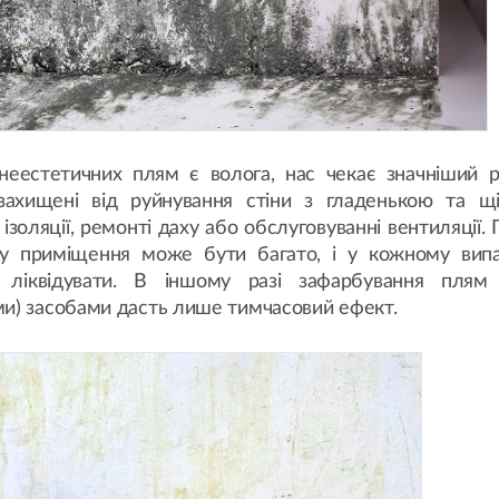
неестетичних плям є волога, нас чекає значніший р
 захищені від руйнування стіни з гладенькою та щ
 ізоляції, ремонті даху або обслуговуванні вентиляції.
у приміщення може бути багато, і у кожному випа
а ліквідувати. В іншому разі зафарбування плям 
ми) засобами дасть лише тимчасовий ефект.