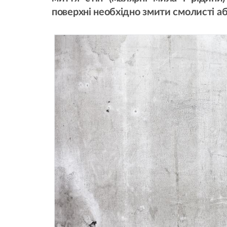
поверхні необхідно змити смолисті а