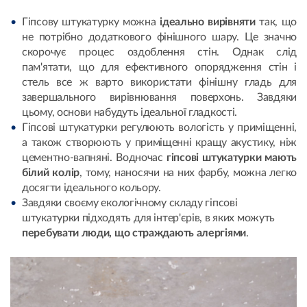
Гіпсову штукатурку можна
ідеально вирівняти
так, що
не потрібно додаткового фінішного шару. Це значно
скорочує процес оздоблення стін. Однак слід
пам'ятати, що для ефективного опорядження стін і
стель все ж варто використати фінішну гладь для
завершального вирівнювання поверхонь. Завдяки
цьому, основи набудуть ідеальної гладкості.
Гіпсові штукатурки регулюють вологість у приміщенні,
а також створюють у приміщенні кращу акустику, ніж
цементно-вапняні. Водночас
гіпсові штукатурки мають
білий колір
, тому, наносячи на них фарбу, можна легко
досягти ідеального кольору.
Завдяки своєму екологічному складу гіпсові
штукатурки підходять для інтер'єрів, в яких можуть
перебувати люди, що страждають алергіями
.