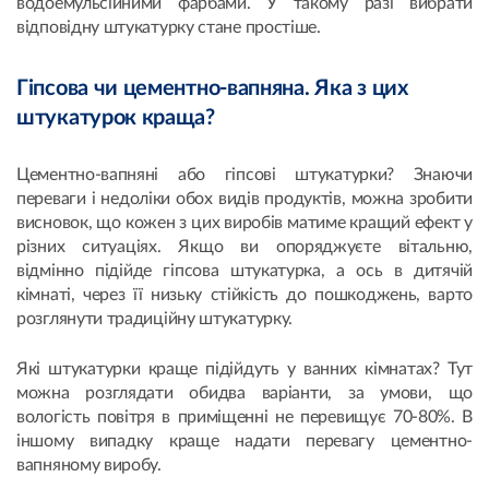
водоемульсійними фарбами. У такому разі вибрати
відповідну штукатурку стане простіше.
Гіпсова чи цементно-вапняна. Яка з цих
штукатурок краща?
Цементно-вапняні або гіпсові штукатурки? Знаючи
переваги і недоліки обох видів продуктів, можна зробити
висновок, що кожен з цих виробів матиме кращий ефект у
різних ситуаціях. Якщо ви опоряджуєте вітальню,
відмінно підійде гіпсова штукатурка, а ось в дитячій
кімнаті, через її низьку стійкість до пошкоджень, варто
розглянути традиційну штукатурку.
Які штукатурки краще підійдуть у ванних кімнатах? Тут
можна розглядати обидва варіанти, за умови, що
вологість повітря в приміщенні не перевищує 70-80%. В
іншому випадку краще надати перевагу цементно-
вапняному виробу.