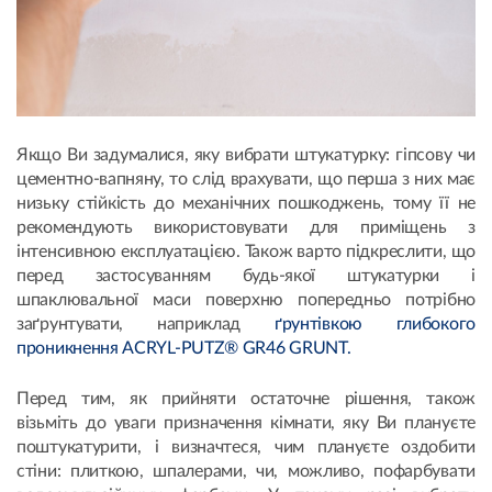
Якщо Ви задумалися, яку вибрати штукатурку: гіпсову чи
цементно-вапняну, то слід врахувати, що перша з них має
низьку стійкість до механічних пошкоджень, тому її не
рекомендують використовувати для приміщень з
інтенсивною експлуатацією. Також варто підкреслити, що
перед застосуванням будь-якої штукатурки і
шпаклювальної маси поверхню попередньо потрібно
заґрунтувати, наприклад
ґрунтівкою глибокого
проникнення ACRYL-PUTZ® GR46 GRUNT.
Перед тим, як прийняти остаточне рішення, також
візьміть до уваги призначення кімнати, яку Ви плануєте
поштукатурити, і визначтеся, чим плануєте оздобити
стіни: плиткою, шпалерами, чи, можливо, пофарбувати