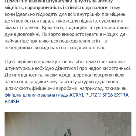
Цементно-вапняні штукатурки цінують за високу
міцність, паропроникність і стійкість до вологи
, тому
вони ідеально підходять для всіх внутрішніх приміщень,
де утворюється пара, а також для підвалів, сушильних
кімнат і пралень. Крім того, традиційні штукатурки також
дуже довговічні, і їх варто використовувати в місцях, де
найчастіше трапляються пошкодження стін – в
передпокоях, коридорах і на сходових клітках.
Щоб вирішити полеміку: гіпсова або цементно-вапняна
штукатурка, необхідно дізнатися і про недоліки останньої.
До них відносить, насамперед, шорстка поверхня після
нанесення, завдяки чому такі штукатурки додатково
шпаклюють фінішними виробами, наприклад, такими як
фінішна шпаклювальна гладь ACRYL-PUTZ® SF26 EXTRA
FINISH.