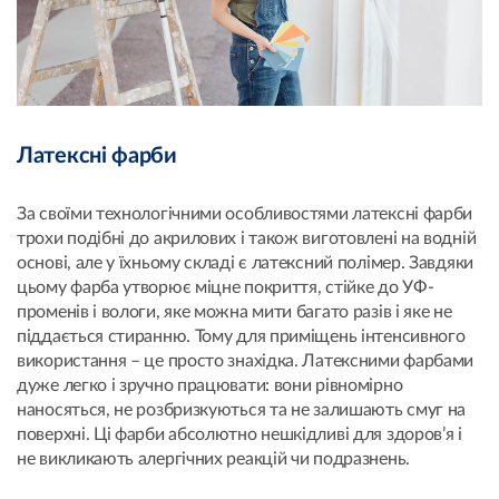
Латексні фарби
За своїми технологічними особливостями латексні фарби
трохи подібні до акрилових і також виготовлені на водній
основі, але у їхньому складі є латексний полімер. Завдяки
цьому фарба утворює міцне покриття, стійке до УФ-
променів і вологи, яке можна мити багато разів і яке не
піддається стиранню. Тому для приміщень інтенсивного
використання – це просто знахідка. Латексними фарбами
дуже легко і зручно працювати: вони рівномірно
наносяться, не розбризкуються та не залишають смуг на
поверхні. Ці фарби абсолютно нешкідливі для здоров’я і
не викликають алергічних реакцій чи подразнень.