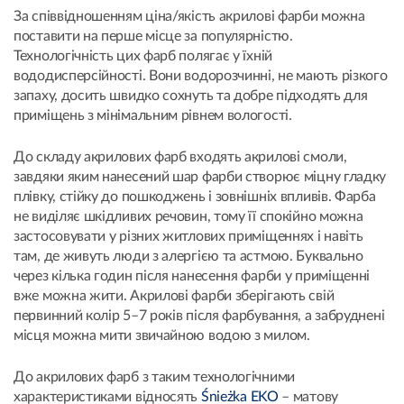
За співвідношенням ціна/якість акрилові фарби можна
поставити на перше місце за популярністю.
Технологічність цих фарб полягає у їхній
вододисперсійності. Вони водорозчинні, не мають різкого
запаху, досить швидко сохнуть та добре підходять для
приміщень з мінімальним рівнем вологості.
До складу акрилових фарб входять акрилові смоли,
завдяки яким нанесений шар фарби створює міцну гладку
плівку, стійку до пошкоджень і зовнішніх впливів. Фарба
не виділяє шкідливих речовин, тому її спокійно можна
застосовувати у різних житлових приміщеннях і навіть
там, де живуть люди з алергією та астмою. Буквально
через кілька годин після нанесення фарби у приміщенні
вже можна жити. Акрилові фарби зберігають свій
первинний колір 5–7 років після фарбування, а забруднені
місця можна мити звичайною водою з милом.
До акрилових фарб з таким технологічними
характеристиками відносять
Śnieżka EKO
– матову