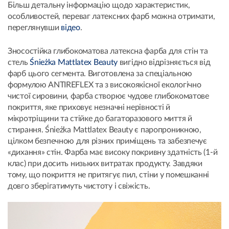
Більш детальну інформацію щодо характеристик,
особливостей, переваг латексних фарб можна отримати,
переглянувши
відео
.
Зносостійка глибокоматова латексна фарба для стін та
стель
Śnieżka Mattlatex Beauty
вигідно відрізняється від
фарб цього сегмента. Виготовлена за спеціальною
формулою ANTIREFLEX та з високоякісної екологічно
чистої сировини, фарба створює чудове глибокоматове
покриття, яке приховує незначні нерівності й
мікротріщини та стійке до багаторазового миття й
стирання. Śnieżka Mattlatex Beauty є паропроникною,
цілком безпечною для різних приміщень та забезпечує
«дихання» стін. Фарба має високу покривну здатність (1-й
клас) при досить низьких витратах продукту. Завдяки
тому, що покриття не притягує пил, стіни у помешканні
довго зберігатимуть чистоту і свіжість.