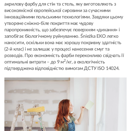
акрилову фарбу для стін та стель, яку виготовляють з
високоякісної європейської сировини за сучасними
інноваційними польськими технологіями. Завдяки цьому
утворене сніжно-біле покриття має чудову
паропроникність, що забезпечує поверхням «дихання» і
запобігає біологічному руйнуванню. Śnieżka EKO легко
наносити, оскільки вона має хорошу покривну здатність
(2-й клас) і не залишає у процесі нанесення смуг та
розводів. Про економність фарби переконливо свідчать її
2
оптимальні витрати – до 9 м
/кг, а екологічність
підтверджена відповідністю вимогам ДСТУ ISO 14024.