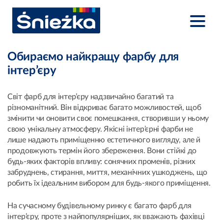
Обираємо найкращу фарбу для
інтер’єру
Світ фарб для інтер’єру надзвичайно багатий та
різноманітний. Він відкриває багато можливостей, щоб
змінити чи оновити своє помешкання, створивши у ньому
свою унікальну атмосферу. Якісні інтер’єрні фарби не
лише надають приміщенню естетичного вигляду, але й
продовжують термін його збереження. Вони стійкі до
будь-яких факторів впливу: сонячних променів, різних
забруднень, стирання, миття, механічних ушкоджень, що
робить їх ідеальним вибором для будь-якого приміщення.
На сучасному будівельному ринку є багато фарб для
інтер’єру, проте з найпопулярніших, як вважають фахівці