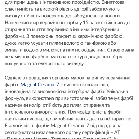
для приміщень з інтенсивною прохідністю. Виняткова
еластичність та високий рівень адгезії забезпечують
високу стійкість поверхонь до забруднень та вологи.
Нанесений шар керамічної фарби у 15 разів стійкіший до
стирання та миття порівняно з іншими інтер’єрними
фарбами. З поверхонь, покритих керамічною фарбою,
дуже легко усувати плями вологою ганчіркою або
змивати водою з милом, на них не осідає пил. Створювана
керамічною фарбою матова текстура додає інтер’єру
вишуканого та елегантного вигляду.
Однією з провідних торгових марок на ринку керамічних
фарб є
Magnat Ceramic 7
– високотехнологічна,
інноваційна та високоякісна інтер’єрна фарба. Унікальна
формула, використана при виготовленні, забезпечує фарбі
насичений колір, стійкість до плям, стирання та
інтенсивного використання. Плямовідпірність фарби
настільки висока, що виробник навіть дає на неї гарантію.
Екологічність фарби Magnat Ceramic 7 підтверджена
сертифікатом незалежного органу сертифікації – АТ