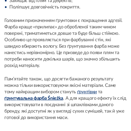
Захищає від плям та дефектів;
Поліпшує довговічність покриття.
Головним призначенням ґрунтовки є покращення адгезії.
Фарба краще «прилипає» до обробленої таким чином
поверхні, триматиметься довше та буде більш стійкою.
Особливо це проявляється при фарбуванні стін, які
швидко вбирають вологу. Без ґрунтування фарба може
нанестись нерівномірно. Це призведе до появи плям та
потреби наносити декілька шарів, що значно збільшить
розхід матеріалу.
Пам’ятайте також, що досягти бажаного результату
можна тільки використовуючи якісні матеріали. Саме
тому найкращим вибором стануть
ґрунтівки
та
ґрунтувальна фарба Śnieżka
. А для кращого ефекту їх слід
використовувати в поєднанні зі шпаклівками даного
бренду, які доступні як у вигляді сухих сумішей, так й уже
готової до використання маси.