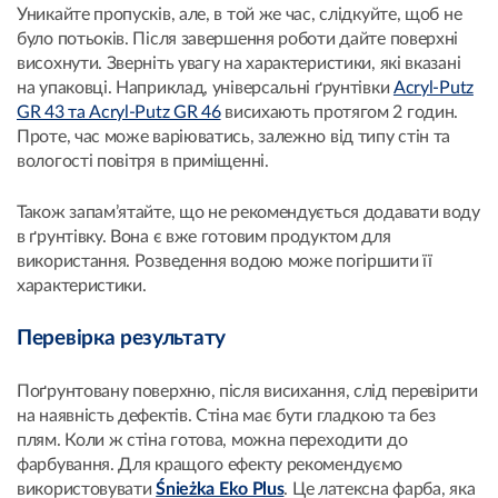
Уникайте пропусків, але, в той же час, слідкуйте, щоб не
було потьоків. Після завершення роботи дайте поверхні
висохнути. Зверніть увагу на характеристики, які вказані
на упаковці. Наприклад, універсальні ґрунтівки
Acryl-Putz
GR 43 та Acryl-Putz GR 46
висихають протягом 2 годин.
Проте, час може варіюватись, залежно від типу стін та
вологості повітря в приміщенні.
Також запам’ятайте, що не рекомендується додавати воду
в ґрунтівку. Вона є вже готовим продуктом для
використання. Розведення водою може погіршити її
характеристики.
Перевірка результату
Поґрунтовану поверхню, після висихання, слід перевірити
на наявність дефектів. Стіна має бути гладкою та без
плям. Коли ж стіна готова, можна переходити до
фарбування. Для кращого ефекту рекомендуємо
використовувати
Śnieżka Eko Plus
. Це латексна фарба, яка