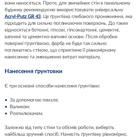
вони наносяться. Проте, для звичайних стін в панельному
будинку рекомендуємо використовувати універсальну
Acryl-Putz GR 43
. Це ґрунтівка глибокого проникнення, яка
підходить для сильно поглинаючих поверхонь. До таких
відносяться бетонні, гіпсові, гіпсокартонні, цементні,
вапняні та цементно-вапняні основи. Після обробки
поверхні ґрунтівкою, фарба не буде так сильно
поглинатись стіною, що сприятиме її рівномірному
нанесенню та зменшенню витрат матеріалу.
Нанесення ґрунтовки
Є три основні способи нанесення ґрунтівки:
За допомогою пензля;
Валиком;
Розпилювачем.
Залежно від типу стіни та об’ємів роботи, виберіть
найбільш зручний спосіб. Нанесіть ґрунтівку рівномірно.