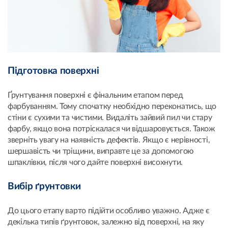
Підготовка поверхні
Ґрунтування поверхні є фінальним етапом перед
фарбуванням. Тому спочатку необхідно переконатись, що
стіни є сухими та чистими. Видаліть зайвий пил чи стару
фарбу, якщо вона потріскалася чи відшаровується. Також
зверніть увагу на наявність дефектів. Якщо є нерівності,
шершавість чи тріщини, виправте це за допомогою
шпаклівки, після чого дайте поверхні висохнути.
Вибір ґрунтовки
До цього етапу варто підійти особливо уважно. Адже є
декілька типів ґрунтовок, залежно від поверхні, на яку