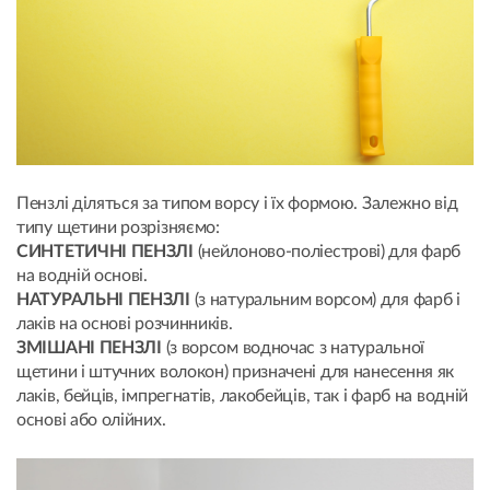
Пензлі діляться за типом ворсу і їх формою. Залежно від
типу щетини розрізняємо:
СИНТЕТИЧНІ ПЕНЗЛІ
(нейлоново-поліестрові) для фарб
на водній основі.
НАТУРАЛЬНІ ПЕНЗЛІ
(з натуральним ворсом) для фарб і
лаків на основі розчинників.
ЗМІШАНІ ПЕНЗЛІ
(з ворсом водночас з натуральної
щетини і штучних волокон) призначені для нанесення як
лаків, бейців, імпрегнатів, лакобейців, так і фарб на водній
основі або олійних.