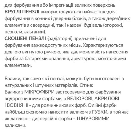
для фарбування або імпрегнації великих поверхонь.
КРУГЛІ ПЕНЗЛІ
використовуються найчастіше для
фарбування віконних і дверних блоків, а також дерев’яних
елементів як всередині, так і назовні будівель (огорожі,
перголи, альтанки).
СКОШЕНІ ПЕНЗЛІ
(радіаторні) призначені для
фарбування важкодоступних місць. Характеризуються
довгою вигнутою ручкою, яка дає можливість нанесення
фарби за батареями опалення, арматурою, монтажними
елементами.
Валики, так само як і пензлі, можуть бути виготовлені з
натуральних і штучних матеріалів. Отже:
Валики з МІКРОФІБРИ застосовуємо для фарбування
водорозчинними фарбами, а ВЕЛЮРОВІ, АКРИЛОВІ
i ВОВНЯНІ - для розчинникових фарб. Олійні фарби
найбільш економно наносити валиком з ГУБКИ, в той час
як латексні і дисперсійні фарби – ШНУРОВИМИ
валиками.