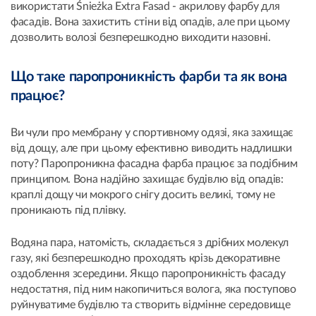
використати Śnieżka Extra Fasad - акрилову фарбу для
фасадів. Вона захистить стіни від опадів, але при цьому
дозволить волозі безперешкодно виходити назовні.
Що таке паропроникність фарби та як вона
працює?
Ви чули про мембрану у спортивному одязі, яка захищає
від дощу, але при цьому ефективно виводить надлишки
поту? Паропроникна фасадна фарба працює за подібним
принципом. Вона надійно захищає будівлю від опадів:
краплі дощу чи мокрого снігу досить великі, тому не
проникають під плівку.
Водяна пара, натомість, складається з дрібних молекул
газу, які безперешкодно проходять крізь декоративне
оздоблення зсередини. Якщо паропроникність фасаду
недостатня, під ним накопичиться волога, яка поступово
руйнуватиме будівлю та створить відмінне середовище