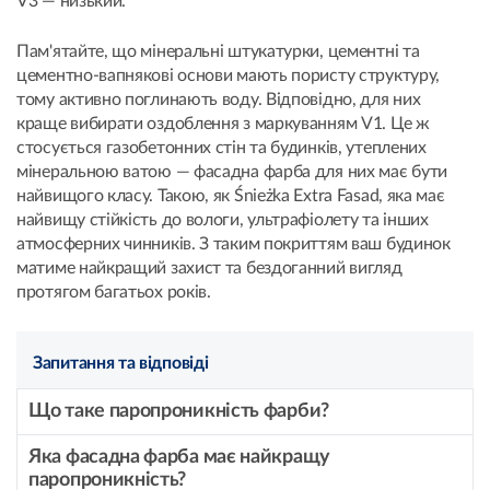
V3 — низький.
Пам'ятайте, що мінеральні штукатурки, цементні та
цементно-вапнякові основи мають пористу структуру,
тому активно поглинають воду. Відповідно, для них
краще вибирати оздоблення з маркуванням V1. Це ж
стосується газобетонних стін та будинків, утеплених
мінеральною ватою — фасадна фарба для них має бути
найвищого класу. Такою, як Śnieżka Extra Fasad, яка має
найвищу стійкість до вологи, ультрафіолету та інших
атмосферних чинників. З таким покриттям ваш будинок
матиме найкращий захист та бездоганний вигляд
протягом багатьох років.
Запитання та відповіді
Що таке паропроникність фарби?
Яка фасадна фарба має найкращу
паропроникність?