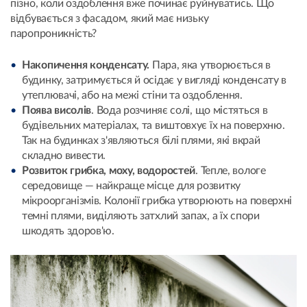
пізно, коли оздоблення вже починає руйнуватись. Що
відбувається з фасадом, який має низьку
паропроникність?
Накопичення конденсату.
Пара, яка утворюється в
будинку, затримується й осідає у вигляді конденсату в
утеплювачі, або на межі стіни та оздоблення.
Поява висолів
. Вода розчиняє солі, що містяться в
будівельних матеріалах, та виштовхує їх на поверхню.
Так на будинках з'являються білі плями, які вкрай
складно вивести.
Розвиток грибка, моху, водоростей
. Тепле, вологе
середовище — найкраще місце для розвитку
мікроорганізмів. Колонії грибка утворюють на поверхні
темні плями, виділяють затхлий запах, а їх спори
шкодять здоров'ю.