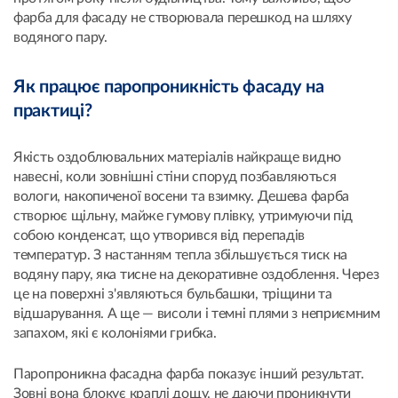
фарба для фасаду не створювала перешкод на шляху
водяного пару.
Як працює паропроникність фасаду на
практиці?
Якість оздоблювальних матеріалів найкраще видно
навесні, коли зовнішні стіни споруд позбавляються
вологи, накопиченої восени та взимку. Дешева фарба
створює щільну, майже гумову плівку, утримуючи під
собою конденсат, що утворився від перепадів
температур. З настанням тепла збільшується тиск на
водяну пару, яка тисне на декоративне оздоблення. Через
це на поверхні з'являються бульбашки, тріщини та
відшарування. А ще — висоли і темні плями з неприємним
запахом, які є колоніями грибка.
Паропроникна фасадна фарба показує інший результат.
Зовні вона блокує краплі дощу, не даючи проникнути