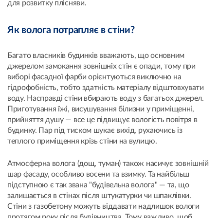
для розвитку плісняви.
Як волога потрапляє в стіни?
Багато власників будинків вважають, що основним
джерелом замокання зовнішніх стін є опади, тому при
виборі фасадної фарби орієнтуються виключно на
гідрофобність, тобто здатність матеріалу відштовхувати
воду. Насправді стіни вбирають воду з багатьох джерел.
Приготування їжі, висушування білизни у приміщенні,
прийняття душу — все це підвищує вологість повітря в
будинку. Пар під тиском шукає вихід, рухаючись із
теплого приміщення крізь стіни на вулицю.
Атмосферна волога (дощ, туман) також насичує зовнішній
шар фасаду, особливо восени та взимку. Та найбільш
підступною є так звана "будівельна волога" — та, що
залишається в стінах після штукатурки чи шпаклівки.
Стіни з газобетону можуть віддавати надлишок вологи
протягом року після будівництва. Тому важливо, щоб