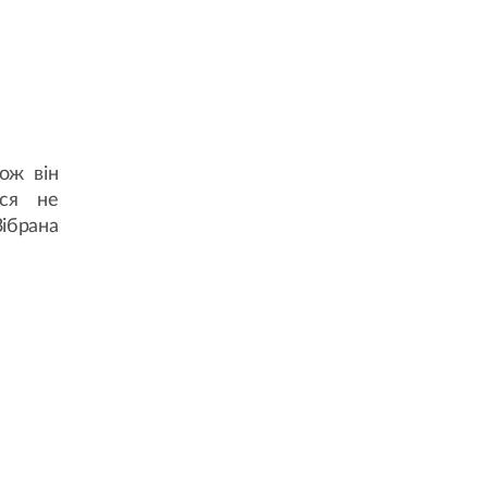
кож він
ься не
ібрана