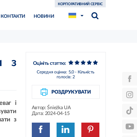
КОРПОРАТИВНИЙ СЕРВІС
КОНТАКТИ
НОВИНИ
и з
Оцініть статтю:
Середня оцінка:
5,0
- Кількість
голосів:
2
РОЗДРУКУВАТИ
еваг і
Автор:
Śnieżka UA
вувати
Дата:
2024-04-15
нати з