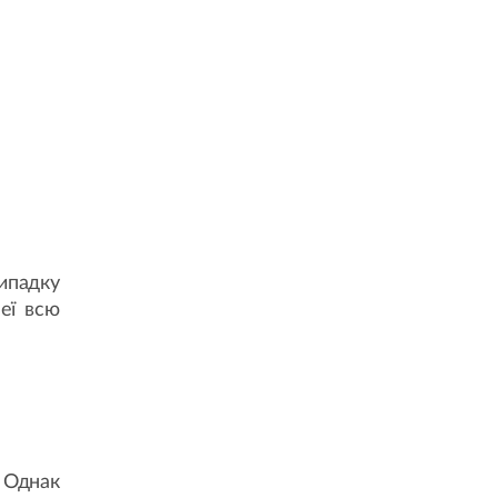
ипадку
еї всю
. Однак