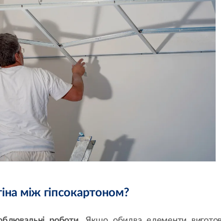
тіна між гіпсокартоном?
облювальні роботи
. Якщо обидва елементи виготов