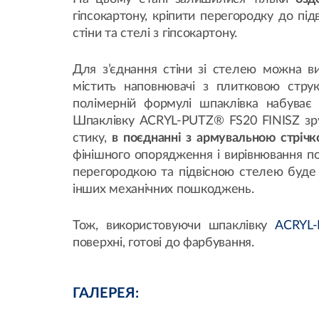
гіпсокартону, кріпити перегородку до під
стіни та стелі з гіпсокартону.
Для з’єднання стіни зі стелею можна в
містить наповнювачі з плитковою стру
полімерній формулі шпаклівка набуває 
Шпаклівку ACRYL-PUTZ® FS20 FINISZ зру
стику,
в поєднанні з армувальною стріч
фінішного опорядження і вирівнювання по
перегородкою та підвісною стелею буде
інших механічних пошкоджень.
Тож, використовуючи шпаклівку
ACRYL-
поверхні, готові до фарбування.
ГАЛЕРЕЯ: