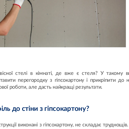
вісної стелі в кімнаті, де вже є стеля? У такому в
тавити перегородку з гіпсокартону і прикріпити до н
ової роботи, але дасть найкращі результати.
іль до стіни з гіпсокартону?
струкції виконані з гіпсокартону, не складає труднощів