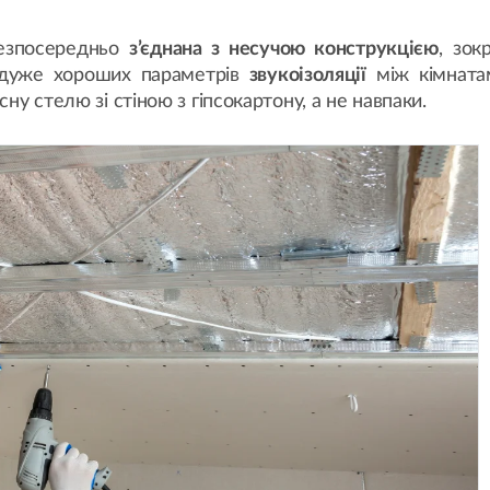
безпосередньо
з’єднана з несучою конструкцією
, зок
 дуже хороших параметрів
звукоізоляції
між кімната
сну стелю зі стіною з гіпсокартону, а не навпаки.