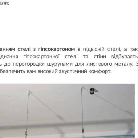
али
:
нанням стелі з гіпсокартоном
в підвісній стелі, а та
єднання гіпсокартонної стелі та стіни відбуваєт
ть до перегородки шурупами для листового металу. З
абезпечить вам високий акустичний комфорт.