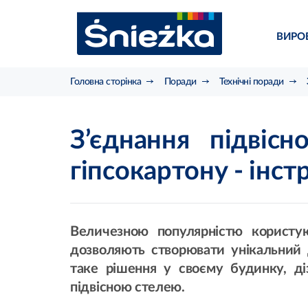
ВИРО
Головна сторінка
Поради
Технічні поради
З’єднання підвісн
гіпсокартону - інст
Величезною популярністю користую
дозволяють створювати унікальний 
таке рішення у своєму будинку, ді
підвісною стелею.