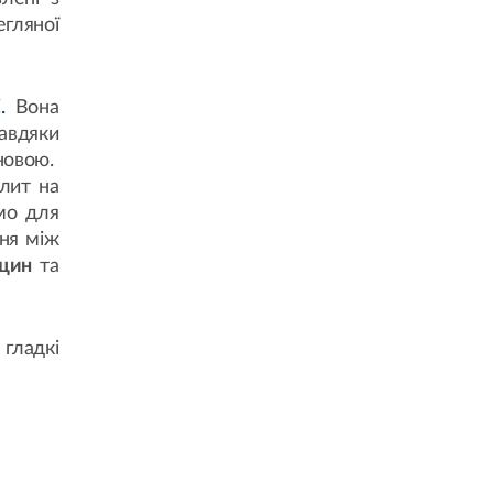
егляної
Z.
Вона
авдяки
новою.
лит на
мо для
ння між
іщин
та
гладкі