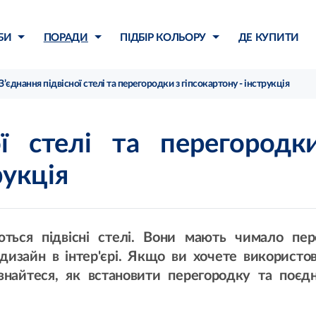
БИ
ПОРАДИ
ПІДБІР КОЛЬОРУ
ДЕ КУПИТИ
З’єднання підвісної стелі та перегородки з гіпсокартону - інструкція
ої стелі та перегородк
рукція
ться підвісні стелі. Вони мають чимало пер
дизайн в інтер'єрі. Якщо ви хочете використо
знайтеся, як встановити перегородку та поєд