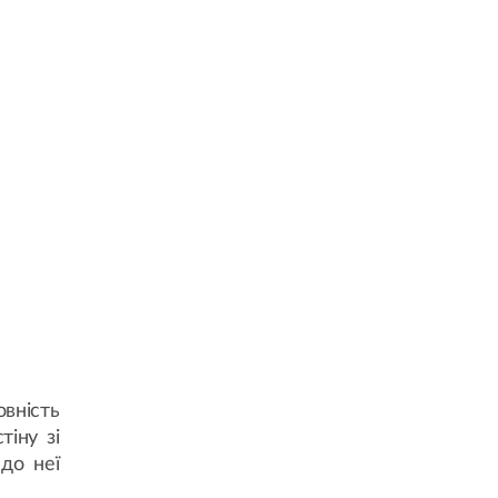
овність
тіну зі
до неї