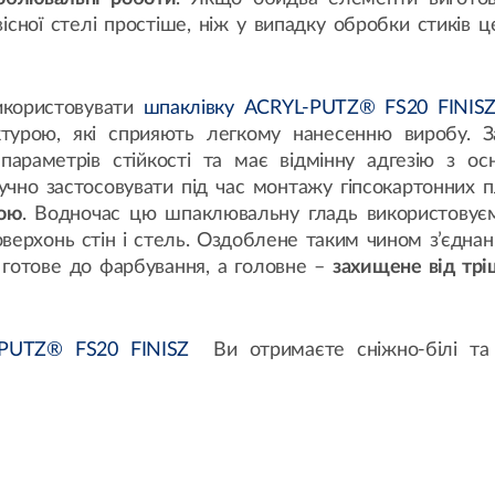
вісної стелі простіше, ніж у випадку обробки стиків ц
икористовувати
шпаклівку ACRYL-PUTZ® FS20 FINIS
ктурою, які сприяють легкому нанесенню виробу. З
параметрів стійкості та має відмінну адгезію з ос
чно застосовувати під час монтажу гіпсокартонних п
кою
. Водночас цю шпаклювальну гладь використовує
верхонь стін і стель. Оздоблене таким чином з’єдна
 готове до фарбування, а головне –
захищене від тр
PUTZ® FS20 FINISZ
Ви отримаєте сніжно-білі та 