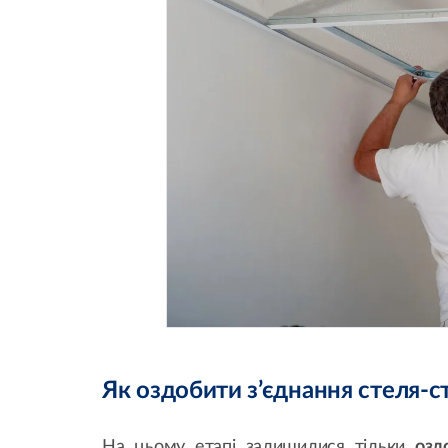
Як оздобити з’єднання стеля-с
На цьому етапі залишилися тільки
озд