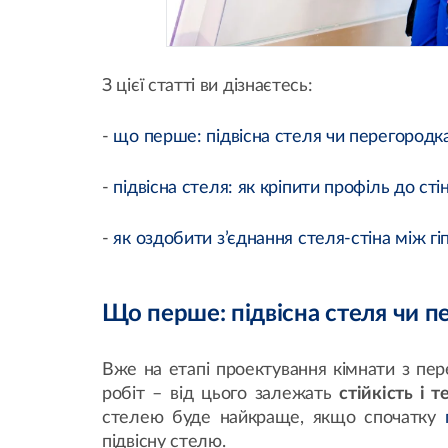
З цієї статті ви дізнаєтесь:
-
що перше: підвісна стеля чи перегородк
-
підвісна стеля: як кріпити профіль до сті
-
як оздобити з’єднання стеля-стіна між г
Що перше: підвісна стеля чи п
Вже на етапі проектування кімнати з пер
робіт – від цього залежать
стійкість і 
стелею буде найкраще, якщо спочатку
підвісну стелю.