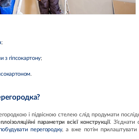
а
;
ни з гіпсокартону
;
іпсокартоном
.
ерегородка?
егородкою і підвісною стелею слід продумати послід
теплоізоляційні параметри всієї конструкції
. З’єднати с
побудувати перегородку
, а вже потім прилаштувати 