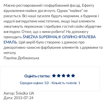
Маємо реставрований і пофарбований фасад. Ефекту
відновлення майже досягнуто. Однак “майже” не
рахується. Всі наші зусилля будуть марними, а будинок і
надалі виглядатиме неестетично, якщо інші елементи
лякатимуть перехожих і прибулих гостей своїм обдертим
виглядом. Отже, що з ними робити? На допомогу
приходить
ŚNIEŻKA SUPERMAL® ОЛІЙНО-ФТАЛЕВА
ЕМАЛЬ
. Цей виріб було створено з думкою про
декоративно-захисне фарбування елементів з деревини та
металу.
Пауліна Добжанська
Оцініть статтю:
Середня оцінка:
5,0
- Кількість голосів:
1
Автор:
Śnieżka UA
Дата:
2013-07-24