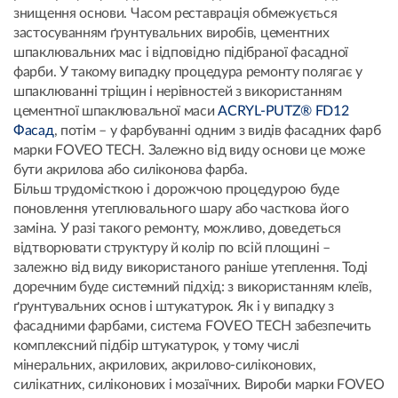
знищення основи. Часом реставрація обмежується
застосуванням ґрунтувальних виробів, цементних
шпаклювальних мас і відповідно підібраної фасадної
фарби. У такому випадку процедура ремонту полягає у
шпаклюванні тріщин і нерівностей з використанням
цементної шпаклювальної маси
ACRYL-PUTZ® FD12
Фасад
, потім – у фарбуванні одним з видів фасадних фарб
марки FOVEO TECH. Залежно від виду основи це може
бути акрилова або силіконова фарба.
Більш трудомісткою і дорожчою процедурою буде
поновлення утеплювального шару або часткова його
заміна. У разі такого ремонту, можливо, доведеться
відтворювати структуру й колір по всій площині –
залежно від виду використаного раніше утеплення. Тоді
доречним буде системний підхід: з використанням клеїв,
ґрунтувальних основ і штукатурок. Як і у випадку з
фасадними фарбами, система FOVEO TECH забезпечить
комплексний підбір штукатурок, у тому числі
мінеральних, акрилових, акрилово-силіконових,
силікатних, силіконових і мозаїчних. Вироби марки FOVEO