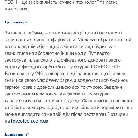
TECH – це висока якість, сучасні технології та легке
нанесення.
Гра в кольори
Заповнені виїмки, зашпакльовані тріщини і нерівності
залишається лише пофарбувати. Можемо обрати схожий
на попередній або – щоб змінити вигляд будинку –
зважитися на абсолютно інший колір. Тут варто
застосувати, залежно від очікуваного декоративного
ефекту, фасадні фарби або штукатурки FOVEO TECH.
Вони наявні у 240 кольорах, підібраних так, щоб кожен
знайшов свою улюблену барву, а водночас щоб будинок
гармоніював з довколишньою архітектурою. Завдяки
застосованим компонентам фарби і штукатурки
характеризуються стійкістю до дії УФ-променів і високою
стійкістю кольору. Щоб дізнатися більше й перевірити, як
може виглядати саме твій дім після реставрації, зазирни
на
foveotech.com.ua
Крапка над "i"