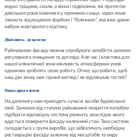
видно тріщини, сколи, а вікна і підвіконня, які протягом
декількох років ніжилися у променях сонця, зараз лише
лякають відлущеною фарбою і “білизною”, яка вже давно
набула жовтуватого відтінку.
Дбайливість – це ще не все
Руйнуванню фасаду можна спробувати запобігти шляхом
регулярного очищення та догляду. Але час і властива для
нашої кліматичної зони мінливість атмосферних умов
однаково зроблять свою роботу. Отже, що робити, щоб
наш дім знову мав гарний вигляд і не відлякував гостей?
Пошук дірки в цілому
На допомогу нам приходять сучасні засоби будівельної
хімії. Залежно від ступеня руйнування покриття потрібно
підібрати відповідну систему ремонту, внаслідок якого
вдасться повернути фасаду належний стан. Така система
складається з групи виробів, що забезпечать необхідну
реставрацію фасаду залежно від масштабів та виду