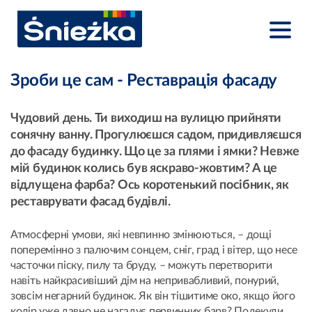
Зроби це сам - Реставрація фасаду
Чудовий день. Ти виходиш на вулицю прийняти
сонячну ванну. Прогулюєшся садом, придивляєшся
до фасаду будинку. Що це за плями і ямки? Невже
мій будинок колись був яскраво-жовтим? А це
відлущена фарба? Ось коротенький посібник, як
реставрувати фасад будівлі.
Атмосферні умови, які невпинно змінюються, – дощі
поперемінно з палючим сонцем, сніг, град і вітер, що несе
часточки піску, пилу та бруду, – можуть перетворити
навіть найкрасивіший дім на непривабливий, понурий,
зовсім негарний будинок. Як він тішитиме око, якщо його
колір уже давно не нагадує первинних барв? Подекуди