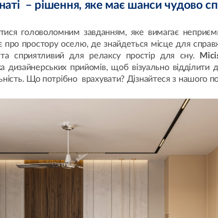
мнаті – рішення, яке має шанси чудово с
ися головоломним завданням, яке вимагає неприємни
 про простору оселю, де знайдеться місце для справж
 та сприятливий для релаксу простір для сну.
Місі
ка дизайнерських прийомів, щоб візуально відділити д
ьність. Що потрібно врахувати? Дізнайтеся з нашого п