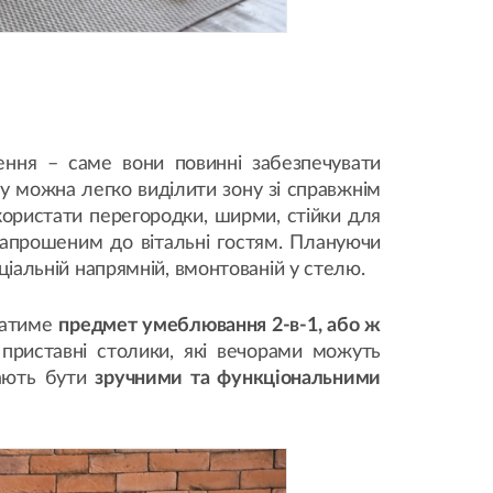
ення – саме вони повинні забезпечувати
жу можна легко виділити зону зі справжнім
користати перегородки, ширми, стійки для
запрошеним до вітальні гостям. Плануючи
еціальній напрямній, вмонтованій у стелю.
юватиме
предмет умеблювання 2-в-1, або ж
 приставні столики, які вечорами можуть
мають бути
зручними та функціональними