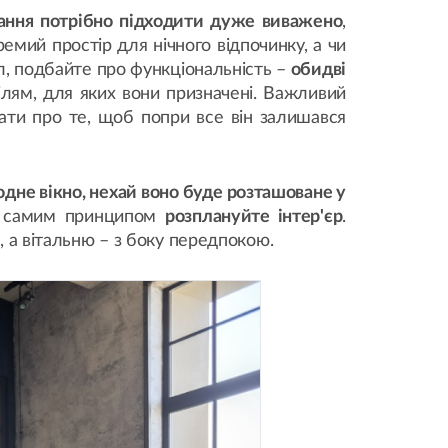
ання потрібно підходити дуже виважено
,
емий простір для нічного відпочинку, а чи
, подбайте про функціональність –
обидві
ілям, для яких вони призначені. Важливий
бати про те, щоб попри все він залишався
одне вікно, нехай воно буде розташоване у
им самим принципом
розплануйте інтер'єр
.
, а вітальню – з боку передпокою.