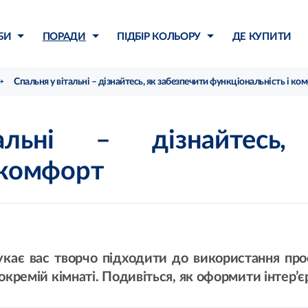
БИ
ПОРАДИ
ПІДБІР КОЛЬОРУ
ДЕ КУПИТИ
Спальня у вітальні – дізнайтесь, як забезпечити функціональність і ко
льні – дізнайтесь,
 комфорт
кає вас творчо підходити до використання прос
окремій кімнаті. Подивіться, як оформити інтер’