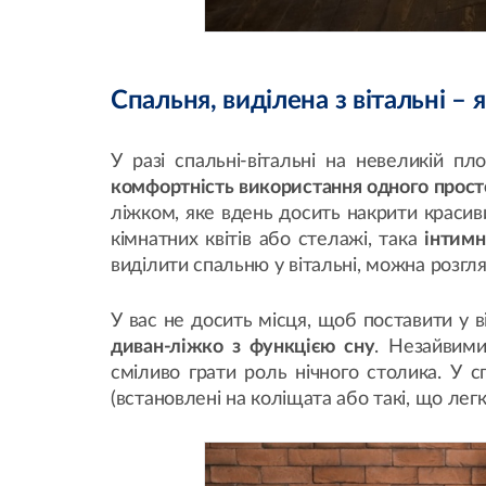
Спальня, виділена з вітальні – 
У разі спальні-вітальні на невеликій 
комфортність використання одного просто
ліжком, яке вдень досить накрити красив
кімнатних квітів або стелажі, така
інтимн
виділити спальню у вітальні, можна розгля
У вас не досить місця, щоб поставити у ві
диван-ліжко з функцією сну
. Незайвими
сміливо грати роль нічного столика. У 
(встановлені на коліщата або такі, що лег