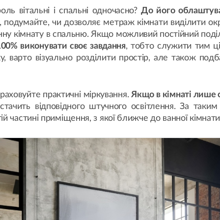
роль вітальні і спальні одночасно?
До його облаштув
, подумайте, чи дозволяє метраж кімнати виділити окр
ну кімнату в спальню. Якщо можливий постійний поділ
а 100% виконувати своє завдання
, тобто служити тим ц
, варто візуально розділити простір, але також под
 враховуйте практичні міркування.
Якщо в кімнаті лише 
истачить відповідного штучного освітлення. За так
й частині приміщення, з якої ближче до ванної кімнати