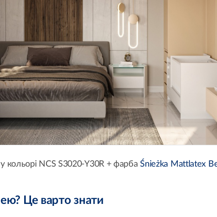
у кольорі NCS S3020-Y30R + фарба
Śnieżka Mattlatex B
нею? Це варто знати