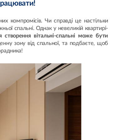
працювати!
х компромісів. Чи справді це настільки
ньої спальні. Однак у невеликій квартирі-
я створення вітальні-спальні може бути
енну зону від спальної, та подбаєте, щоб
орадника!