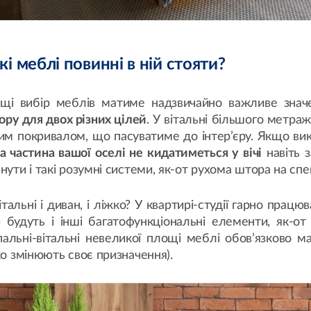
які меблі повинні в ній стояти?
площі вибір меблів матиме надзвичайно важливе знач
ру для двох різних цілей
. У вітальні більшого метра
им покривалом, що пасуватиме до інтер’єру. Якщо ви
а частина вашої оселі не кидатиметься у вічі
навіть 
нути і такі розумні системи, як-от рухома штора на сп
тальні і диван, і ліжко? У квартирі-студії гарно прац
 будуть і інші багатофункціональні елементи, як-от
спальні-вітальні невеликої площі меблі обов’язково 
ко змінюють своє призначення).