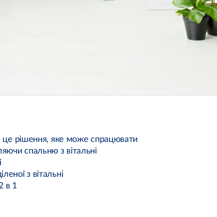
 – це рішення, яке може спрацювати
іляючи спальню з вітальні
і
леної з вітальні
 в 1