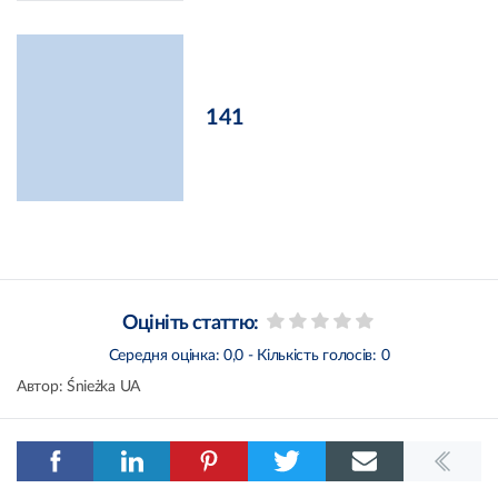
141
Оцініть статтю:
Середня оцінка:
0,0
- Кількість голосів:
0
Автор:
Śnieżka UA