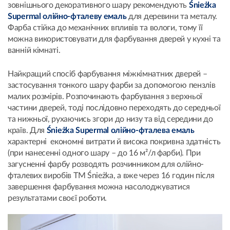
зовнішнього декоративного шару рекомендують
Śnieżka
Supermal олійно-фталеву емаль
для деревини та металу.
Фарба стійка до механічних впливів та вологи, тому її
можна використовувати для фарбування дверей у кухні та
ванній кімнаті.
Найкращий спосіб фарбування міжкімнатних дверей –
застосування тонкого шару фарби за допомогою пензлів
малих розмірів. Розпочинають фарбування з верхньої
частини дверей, тоді послідовно переходять до середньої
та нижньої, рухаючись згори до низу та від середини до
країв. Для
Śnieżka Supermal олійно-фталева емаль
характерні економні витрати й висока покривна здатність
(при нанесенні одного шару – до 16 м²/л фарби). При
загусненні фарбу розводять розчинником для олійно-
фталевих виробів TM Śnieżka, а вже через 16 годин після
завершення фарбування можна насолоджуватися
результатами своєї роботи.