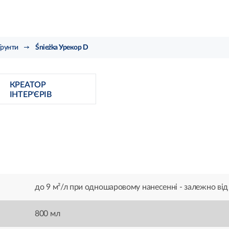
Грунти
Śnieżka Урекор D
КРЕАТОР
ІНТЕР'ЄРІВ
до 9 м²/л при одношаровому нанесенні - залежно від
800 мл