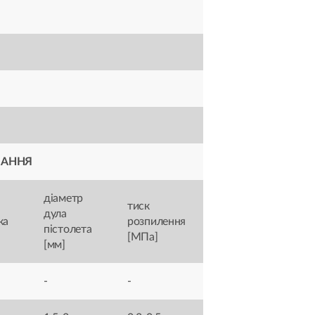
ВАННЯ
діаметр
тиск
дула
ка
розпилення
пістолета
[МПа]
[мм]
-
-