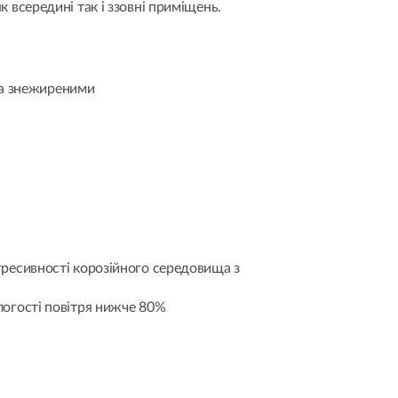
всередині так і ззовні приміщень.
 та знежиреними
гресивності корозійного середовища з
логості повітря нижче 80%