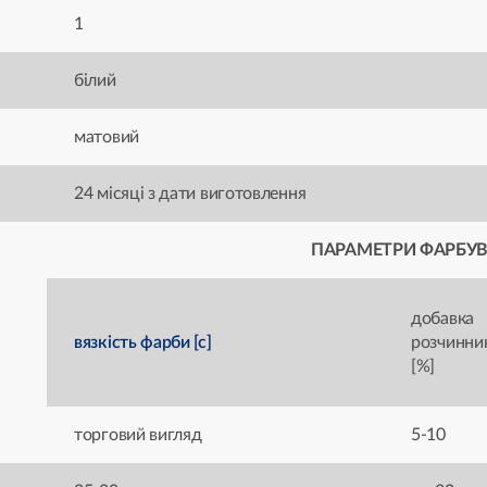
1
білий
матовий
24 місяці з дати виготовлення
ПАРАМЕТРИ ФАРБУ
добавка
вязкість фарби [с]
розчинни
[%]
торговий вигляд
5-10