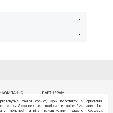
О КОМПАНІЮ
ПАРТНЕРАМ
ористовуємо файли cookies, щоб полегшити використання
ораційний сервіс
Мережа магазинів «ŚNIEŻKA»
го сервісу. Якщо не хочете, щоб файли cookies були записані на
ому пристрої змініть налаштування вашого браузера.
стиційна група
Навчально-практичні центри