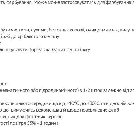
ть фарбування. Може може застосовуватись для фарбування як 
 бути чистими, сухими, без ознак корозії, очищеними від пилу
д іржі до сріблястого металу
м
льно усунути фарбу, яка лущиться, та іржу
ості
евматичного або гідродинамічного) в 1-2 шари залежно від а
авколишнього середовища від +10ºС до +30ºС та відносній во
або дотримуючись рекомендацій щодо поверхневих фарб
зчинник для фталевих виробів
ості повітря 55% - 1 година