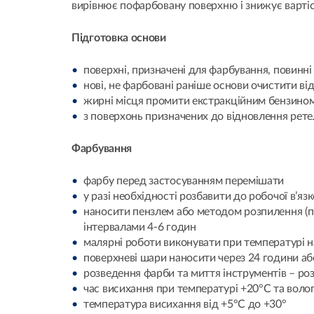
вирівнює пофарбовану поверхню і знижує вартіс
Підготовка основи
поверхні, призначені для фарбування, повинні
нові, не фарбовані раніше основи очистити ві
жирні місця промити екстракційним бензино
з поверхонь призначених до відновлення рете
Фарбування
фарбу перед застосуванням перемішати
у разі необхідності розбавити до робочої в’язк
наносити пензлем або методом розпилення (пн
інтервалами 4-6 годин
малярні роботи виконувати при температурі н
поверхневі шари наносити через 24 години 
розведення фарби та миття інструментів – ро
час висихання при температурі +20°С та волог
температура висихання від +5°С до +30°