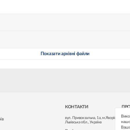
Показати архівні файли
КОНТАКТИ
ПР
Вик
вул. Привокзальна, 1а
,
м.Яворів,
Корп
ів
нашо
Львівська обл., Україна
Ваш
Інве