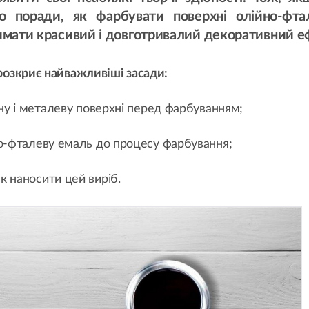
мо поради, як фарбувати поверхні олійно-фт
имати красивий і довготривалий декоративний е
розкриє найважливіші засади:
яну і металеву поверхні перед фарбуванням;
йно-фталеву емаль до процесу фарбування;
як наносити цей виріб.