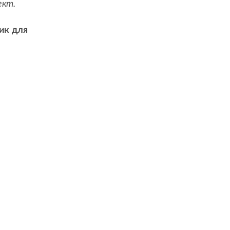
ект.
ик для