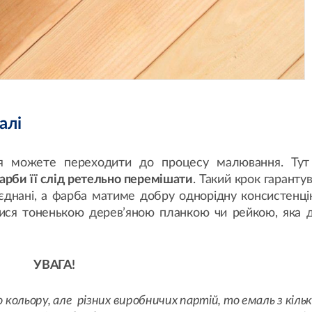
алі
ня можете переходити до процесу малювання. Тут
арби її слід ретельно перемішати
. Такий крок гаранту
єднані, а фарба матиме добру однорідну консистенці
ся тоненькою дерев’яною планкою чи рейкою, яка д
УВАГА!
ольору, але різних виробничих партій, то емаль з кільк