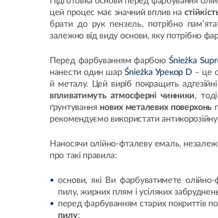
Підготовка основи перед фарбування ол
цей процес має значний вплив на
стійкіст
брати до рук пензель, потрібно пам’ята
залежно від виду основи, яку потрібно фа
Перед фарбуванням фарбою
Śnieżka Sup
нанести один шар
Śnieżka Урекор D
– це 
й металу. Цей виріб покращить адгезійн
впливатимуть атмосферні чинники
, тод
ґрунтування
нових металевих поверхонь
п
рекомендуємо використати антикорозійну
Наносячи олійно-фталеву емаль, незалежно
про такі правила:
основи, які Ви фарбуватимете олійн
пилу, жирних плям і усіляких забруднень
перед фарбуванням старих покриттів п
пилу
;