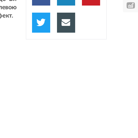
алевою
фект.