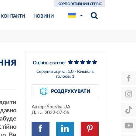
КОРПОРАТИВНИЙ СЕРВІС
КОНТАКТИ
НОВИНИ
ння
Оцініть статтю:
Середня оцінка:
5,0
- Кількість
голосів:
1
РОЗДРУКУВАТИ
щадити
Автор:
Śnieżka UA
 давно
Дата:
2022-07-06
набуде
тійно
кщо Ви