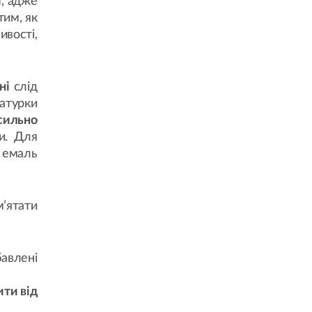
, адже
тим, як
вості,
ні
слід
атурки
сильно
и. Для
 емаль
м’ятати
бавлені
ти від