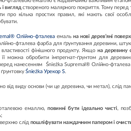
ійно-фталевою емаллю є надзвичайно важливим етапом
ь і вигляд
створеного малярного покриття. Тому перед 
ти про кілька простих правил, які мають свої особли
рбувати.
remal® Олійно-фталева
емаль
на нові дерев’яні поверх
олійно-фталева фарба для ґрунтування деревини, штук
і властивості фінішного продукту. Якщо
на деревину 
і її можна обробити імпрегнат-ґрунтом для деревин
еред нанесенням Śnieżka Supremal® Олійно-фталева
 ґрунтовку
Śnieżka Урекор S
.
 від виду основи (чи це деревина, чи метал), слід па
о-фталевою емаллю,
повинні бути ідеально чисті
, поз
;
оверхню слід
пошліфувати наждачним папером і очисти