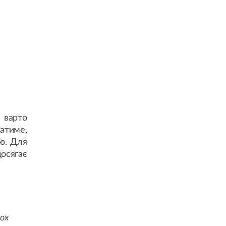
 варто
ватиме,
ю. Для
осягає
ох