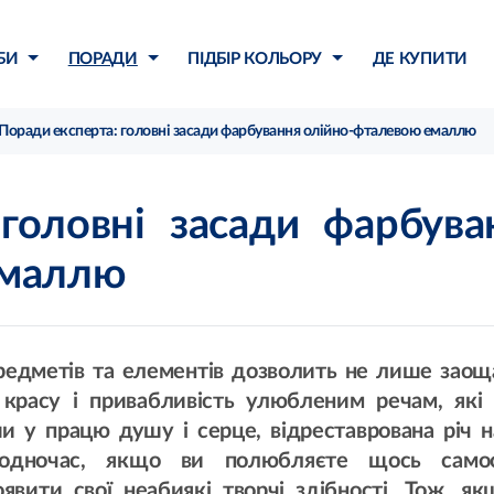
БИ
ПОРАДИ
ПІДБІР КОЛЬОРУ
ДЕ КУПИТИ
Поради експерта: головні засади фарбування олійно-фталевою емаллю
головні засади фарбува
емаллю
предметів та елементів дозволить не лише зао
красу і привабливість улюбленим речам, які
и у працю душу і серце, відреставрована річ 
Водночас, якщо ви полюбляєте щось самос
явити свої неабиякі творчі здібності. Тож, я