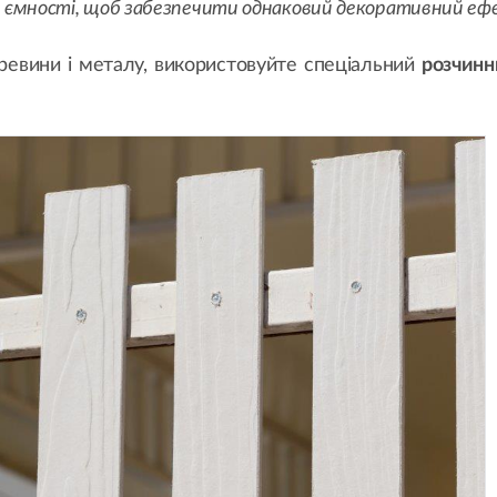
ій ємності, щоб забезпечити однаковий декоративний еф
евини і металу, використовуйте спеціальний
розчинн