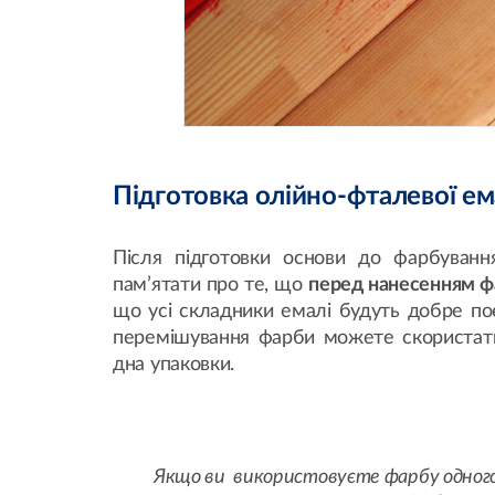
Підготовка олійно-фталевої ем
Після підготовки основи до фарбуван
пам’ятати про те, що
перед нанесенням ф
що усі складники емалі будуть добре по
перемішування фарби можете скористати
дна упаковки.
Якщо ви використовуєте фарбу одного к