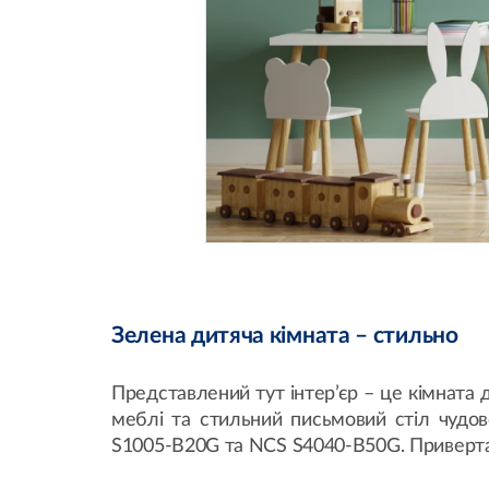
Зелена дитяча кімната – стильно
Представлений тут інтер’єр – це кімната д
меблі та стильний письмовий стіл чудо
S1005-B20G та NCS S4040-B50G. Привертаю