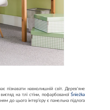
нає пізнавати навколишній світ. Дерев'яне
 вигляд на тлі стіни, пофарбованої
Śnieżka
ям до цього інтер’єру є панельна підлога