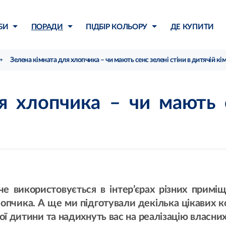
БИ
ПОРАДИ
ПІДБІР КОЛЬОРУ
ДЕ КУПИТИ
Зелена кімната для хлопчика – чи мають сенс зелені стіни в дитячій кім
я хлопчика – чи мають с
че використовується в інтер’єрах різних приміщ
опчика. А ще ми підготували декілька цікавих 
ї дитини та надихнуть вас на реалізацію власни