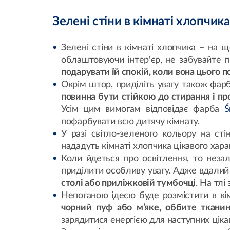
Зелені стіни в кімнаті хлопчик
Зелені стіни в кімнаті хлопчика – на 
облаштовуючи інтер'єр, не забувайте 
подарувати їй спокій, коли вона цього 
Окрім штор, приділіть увагу також фарб
повинна бути стійкою до стирання і пр
Усім цим вимогам відповідає фарба
Ś
пофарбувати всю дитячу кімнату.
У разі світло-зеленого кольору на сті
нададуть кімнаті хлопчика цікавого хара
Коли йдеться про освітлення, то неза
приділити особливу увагу. Адже вдалий 
столі або приліжковій тумбочці
. На тлі
Непоганою ідеєю буде розмістити в кім
чорний пуф або м’яке, оббите ткани
зарядитися енергією для наступних ціка