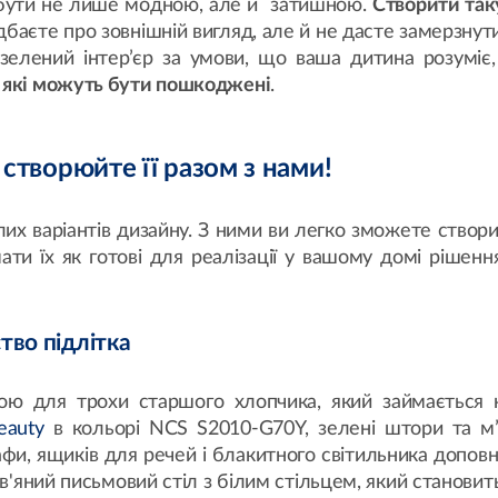
 бути не лише модною, але й затишною.
Створити так
подбаєте про зовнішній вигляд, але й не дасте замерзну
зелений інтер’єр за умови, що ваша дитина розуміє
и, які можуть бути пошкоджені
.
створюйте її разом з нами!
их варіантів дизайну. З ними ви легко зможете створ
ти їх як готові для реалізації у вашому домі рішен
ство підлітка
тою для трохи старшого хлопчика, який займається н
eauty
в кольорі NCS S2010-G70Y, зелені штори та м
афи, ящиків для речей і блакитного світильника допо
ев'яний письмовий стіл з білим стільцем, який станови