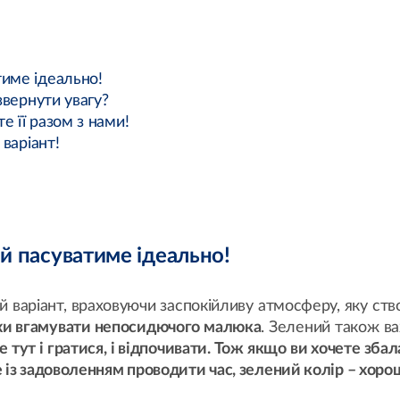
тиме ідеально!
звернути увагу?
е її разом з нами!
 варіант!
й пасуватиме ідеально!
й варіант, враховуючи заспокійливу атмосферу, яку ст
охи вгамувати непосидючого малюка
. Зелений також ва
тут і гратися, і відпочивати. Тож якщо ви хочете збал
 із задоволенням проводити час, зелений колір – хоро