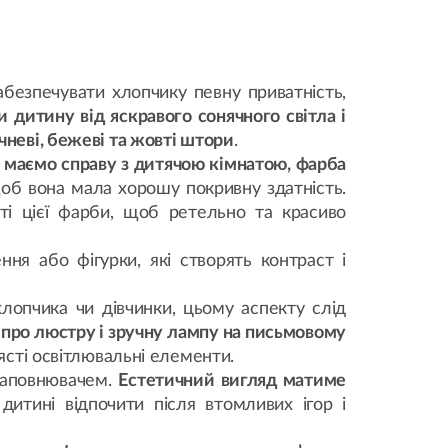
безпечувати хлопчику певну приватність,
дитину від яскравого сонячного світла і
чневі, бежеві та жовті штори
.
 маємо справу з дитячою кімнатою, фарба
об вона мала хорошу покривну здатність.
сті цієї фарби, щоб ретельно та красиво
ння або фігурки, які створять контраст і
лопчика чи дівчинки, цьому аспекту слід
 про люстру і зручну лампу на письмовому
лясті освітлювальні елементи.
 наповнювачем.
Естетичний вигляд матиме
итині відпочити після втомливих ігор і