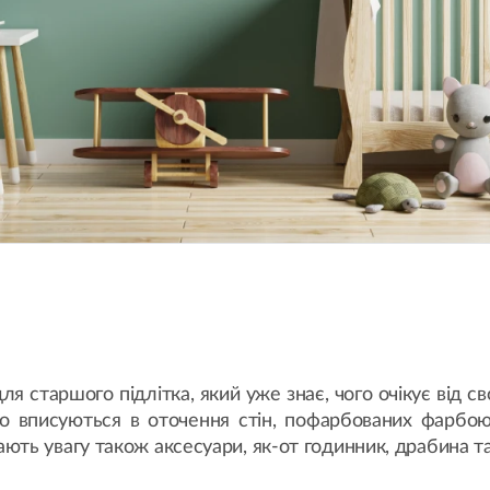
ля старшого підлітка, який уже знає, чого очікує від св
во вписуються в оточення стін, пофарбованих фарб
ть увагу також аксесуари, як-от годинник, драбина та