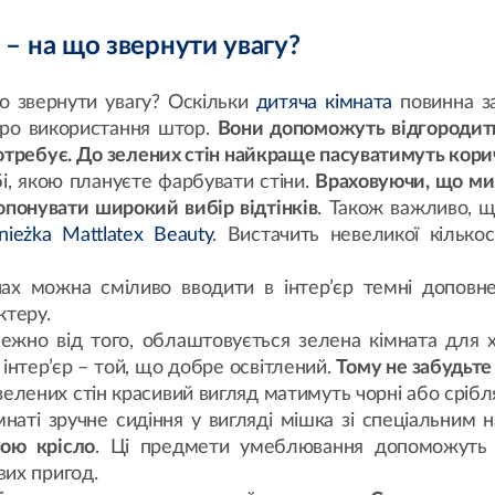
а – на що звернути увагу?
що звернути увагу? Оскільки
дитяча кімната
повинна за
про використання штор.
Вони допоможуть відгородити 
потребує. До зелених стін найкраще пасуватимуть кори
і, якою плануєте фарбувати стіни.
Враховуючи, що ми
опонувати широкий вибір відтінків
. Також важливо, щ
nieżka Mattlatex Beauty
. Вистачить невеликої кілько
нах можна сміливо вводити в інтер’єр темні доповне
ктеру.
лежно від того, облаштовується зелена кімната для х
інтер’єр – той, що добре освітлений.
Тому не забудьте
 зелених стін красивий вигляд матимуть чорні або сріб
наті зручне сидіння у вигляді мішка зі спеціальним
ною крісло
. Ці предмети умеблювання допоможуть д
вих пригод.