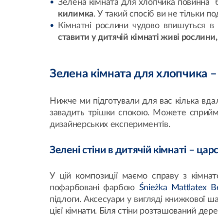
Зелена кімната для хлопчика повинна
килимка
. У такий спосіб ви не тільки 
Кімнатні рослини чудово впишуться в 
ставити у дитячій кімнаті живі рослин
Зелена кімната для хлопчика – 
Нижче ми підготували для вас кілька вдал
завадить трішки спокою. Можете сприйма
дизайнерських експериментів.
Зелені стіни в дитячій кімнаті – цар
У цій композиції маємо справу з кімна
пофарбовані фарбою
Śnieżka Mattlatex B
підлоги. Аксесуари у вигляді книжкової ш
цієї кімнати. Біля стіни розташований дер